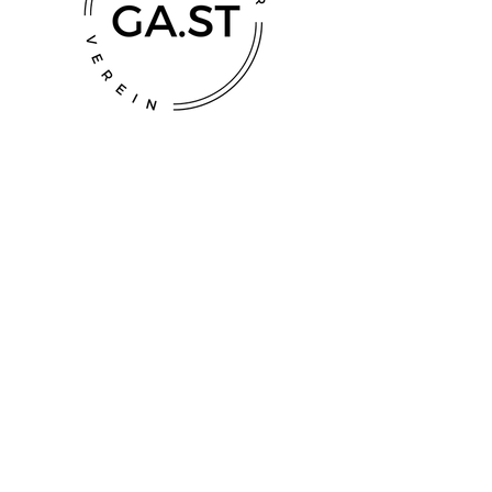
office@kulturverein-gast.at
booking@kulturverein-gast.at
Kulturinitiative Gallnsteine
Veilchenweg 14, 4210 Gallneukirchen
Bankverbindung: Oberbank
Gallneukirchen
IBAN AT95 1501 2040 3100 0666
BIC:OBKLAT2L
ZVR:
373645831
© 2025 by