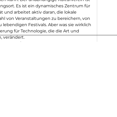
ngsort. Es ist ein dynamisches Zentrum für 
 und arbeitet aktiv daran, die lokale 
ahl von Veranstaltungen zu bereichern, von 
 lebendigen Festivals. Aber was sie wirklich 
terung für Technologie, die die Art und 
, verändert.
umserlebnisses
kein passiver Beobachter mehr. Die 
rd durch Technologien neu gestaltet, die 
sse schaffen. Stellen Sie sich vor, Sie 
 die Kunst auf Ihre Anwesenheit reagiert, 
11 Ansichten