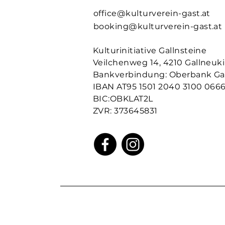
office@kulturverein-gast.at
booking@kulturverein-gast.at
Beitrag aus einer empfo
website8259
Kulturinitiative Gallnsteine
19. August 2025
·
hat ein
website8259
veröffentlicht.
Veilchenweg 14, 4210 Gallneuk
Willkommen in der Gruppe! 
Bankverbindung: Oberbank Ga
Mitgliedern vernetzen, Upda
IBAN AT95 1501 2040 3100 066
0
BIC:OBKLAT2L
0 Kommentare
ZVR: 373645831
Write a comment...