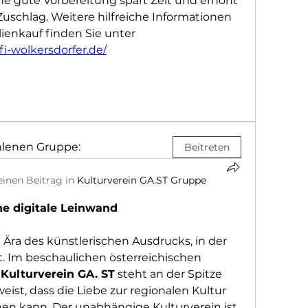
ne gute Vorbereitung spart Zeit und erhöht 
uschlag. Weitere hilfreiche Informationen 
rund um den Immobilienkauf finden Sie unter 
i-wolkersdorfer.de/
hlenen Gruppe:
Beitreten
einen Beitrag in
Kulturverein GA.ST Gruppe
ne digitale Leinwand
ra des künstlerischen Ausdrucks, in der 
ft. Im beschaulichen österreichischen 
 
Kulturverein GA. ST
 steht an der Spitze 
st, dass die Liebe zur regionalen Kultur 
hen kann. Der unabhängige Kulturverein ist 