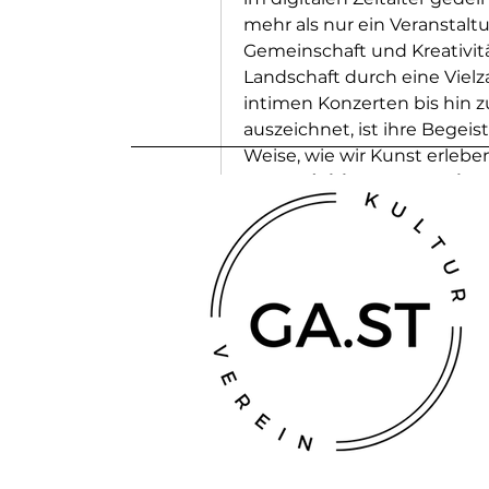
mehr als nur ein Veranstaltu
Gemeinschaft und Kreativität
Landschaft durch eine Vielz
intimen Konzerten bis hin zu
auszeichnet, ist ihre Begeis
Weise, wie wir Kunst erleben
Neudefinition des Publik
Der moderne Zuschauer ist 
heutige Kulturlandschaft wi
immersive, interaktive Erlebni
betreten eine Galerie, in der
oder ein…
Mehr anzeigen
0
0 Kommentare
Write a comment...