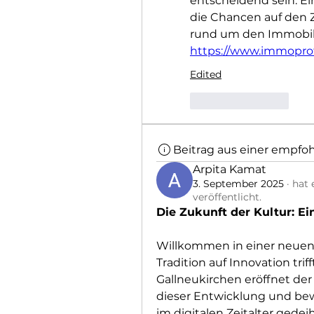
entscheidend sein. Ei
die Chancen auf den Z
https://www.immoprof
Edited
Like
Reply
Beitrag aus einer empfo
Arpita Kamat
3. September 2025
·
hat 
veröffentlicht.
Die Zukunft der Kultur: Ei
Willkommen in einer neuen Ä
Tradition auf Innovation trif
Gallneukirchen eröffnet der
dieser Entwicklung und bewei
im digitalen Zeitalter gedei