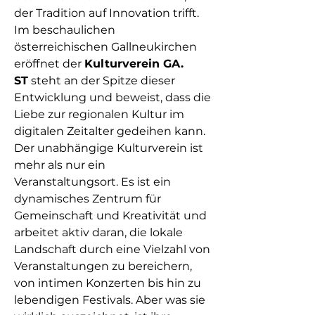
der Tradition auf Innovation trifft. 
Im beschaulichen 
österreichischen Gallneukirchen 
eröffnet der 
Kulturverein GA. 
ST
 steht an der Spitze dieser 
Entwicklung und beweist, dass die 
Liebe zur regionalen Kultur im 
digitalen Zeitalter gedeihen kann. 
Der unabhängige Kulturverein ist 
mehr als nur ein 
Veranstaltungsort. Es ist ein 
dynamisches Zentrum für 
Gemeinschaft und Kreativität und 
Info
arbeitet aktiv daran, die lokale 
Willkommen in der Gruppe! Hier
Landschaft durch eine Vielzahl von 
können sich Mitglieder austau
...
Veranstaltungen zu bereichern, 
Weiterlesen
von intimen Konzerten bis hin zu 
lebendigen Festivals. Aber was sie 
Mitglieder